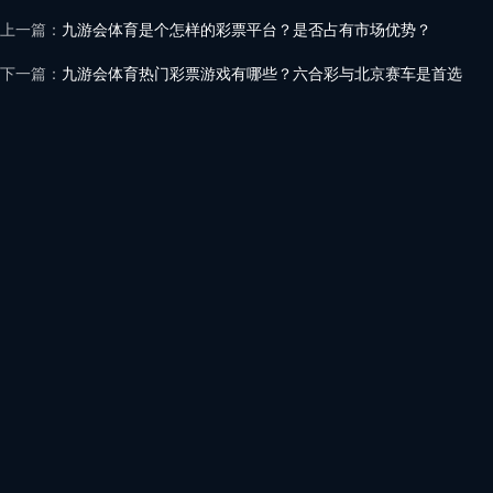
上一篇：
九游会体育是个怎样的彩票平台？是否占有市场优势？
下一篇：
九游会体育热门彩票游戏有哪些？六合彩与北京赛车是首选