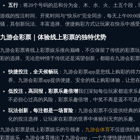
五行
：将20个号码的总和分为金、木、水、火、土五个段，
游戏的投注时间、开奖时间与“快乐8”完全同步，每天上午09:
骚，其创新玩法、丰富选择、便捷购彩方式让玩家在快乐中感受
九游会彩票｜体验线上彩票的独特优势
九游会彩票将线上彩票娱乐推向巅峰，不仅保留了传统的彩票玩
彩的选择。无论您钟情于传统还是渴望创新，都能在九游会彩票
快捷投注，全天候畅玩
：九游会彩票app是您线上购彩的
界。九游会彩票app提供便捷、安全的线上购彩体验，让您
低投注，高回报，彩票乐趣倍增
我们深知每位玩家都追求乐
不必担心过高的风险，彩票乐趣倍增，中奖不再是遥不可及
玩法创新，每注都是一场冒险
：九游会彩票不仅提供经典的
化的投注选择，让玩家在彩票的世界中体验到无穷的乐趣。
九游会彩票是线上彩票娱乐的引领者，
九游会体育
不仅提供经典
彩票娱乐，九游会体育推出了九游会app，一个方便快捷的线上