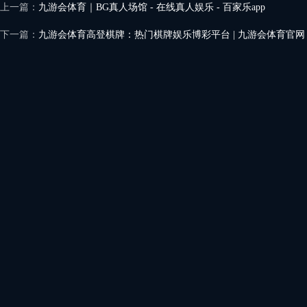
上一篇：
九游会体育｜BG真人场馆 - 在线真人娱乐 - 百家乐app
下一篇：
九游会体育高登棋牌：热门棋牌娱乐博彩平台 | 九游会体育官网