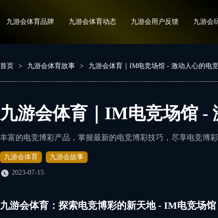
九游会体育品牌
九游会体育动态
九游会用户反馈
九游会
首页
>
九游会体育故事
>
九游会体育｜IM电竞场馆 - 激动人心的电
九游会体育｜IM电竞场馆 
丰富的电竞博彩产品，掌握最新的电竞博彩技巧，尽享电竞博彩
九游会体育
九游会故事
2023-07-15
九游会体育：探索电竞博彩的新天地 - IM电竞场馆